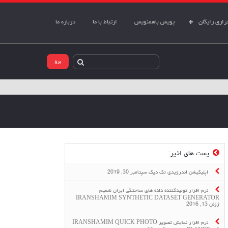
اری رایگان
پویش باهمنویس
ارتباط با ما
درباره ما
پست های اخیر:
اپلیکیشن اندرویدی تک دیک
سپتامبر 30, 2019
نرم افزار تولیدکننده داده های ساختگی ایران شمیم
IRANSHAMIM SYNTHETIC DATASET GENERATOR
ژوئن 13, 2016
نرم افزار نمایش تصویر IRANSHAMIM QUICK PHOTO