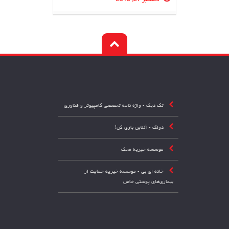
دسامبر 27, 2015
تک دیک - واژه نامه تخصصی کامپیوتر و فناوری
دولک - آنلاین بازی کن!
موسسه خیریه محک
خانه ای بی - موسسه خیریه حمایت از
بیماری‌های پوستی خاص