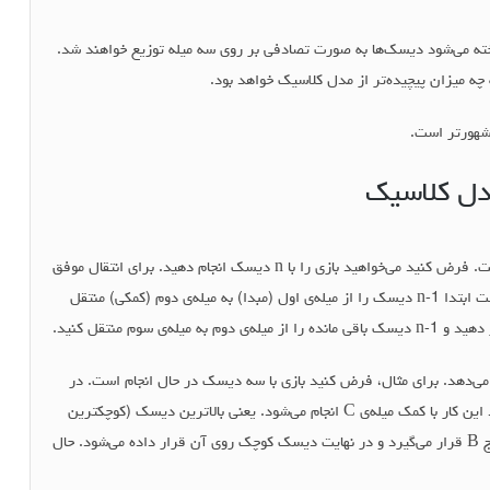
ه می‌شود دیسک‌ها به صورت تصادفی بر روی سه میله توزیع خواهند شد.
 چه میزان پیچیده‌تر از مدل کلاسیک خواهد بود.
شهورتر است.
مدل کلاسیک
بهترین روش حل این معما، استفاده از روش بازگشتی است. فرض کنید می‌خواهید بازی را با n دیسک انجام دهید. برای انتقال موفق
و بدون اشتباه دیسک‌ها با کمترین تعداد حرکت، کافی است ابتدا n-1 دیسک را از میله‌ی اول (مبدا) به میله‌ی دوم (کمکی) منتقل
سوم منتقل کنید.
می‌دهد. برای مثال، فرض کنید بازی با سه دیسک در حال انجام است. در
مرحله‌ی اول باید دو دیسک بالایی به میله‌ی B انتقال یابد این کار با کمک میله‌ی C انجام می‌شود. یعنی بالاترین دیسک (کوچکترین
دیسک) به C منتقل می‌شود. سپس دیسک متوسط در برج B قرار می‌گیرد و در نهایت دیسک کوچک روی آن قرار داده می‌شود. حال