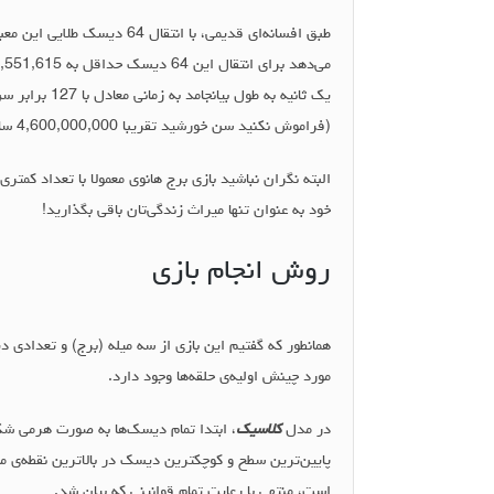
طبق افسانه‌ای قدیمی، با انتق
یک ثانیه به ط
(فراموش نکنید سن خورشید تقریبا 4,600,000,000 سال است.)
البته نگران نباشید بازی برج هانوی معمولا با تعداد کمتر
خود به عنوان تنها میراث زندگی‌تان باقی بگذارید!
روش انجام بازی
همانطور که گفتیم این بازی از سه میله (برج) و تعدادی
مورد چینش اولیه‌ی حلقه‌ها وجود دارد.
در مدل
کلاسیک
، ابتدا تمام دیسک‌ها به صورت هرمی شکل
پایین‌ترین سطح و کوچکترین دیسک در بالاترین نقطه‌ی میل
است، منتهی با رعایت تمام قوانینی که بیان شد.