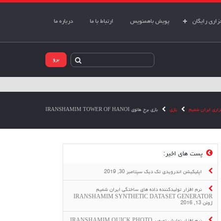
اری رایگان
پویش باهمنویس
ارتباط با ما
درباره ما
زاری ایران شمیم
بازی
بازی برج هانوی IRANSHAMIM TOWER OF HANOI
پست های اخیر:
اپلیکیشن اندرویدی تک دیک
سپتامبر 30, 2019
نرم افزار تولیدکننده داده های ساختگی ایران شمیم
IRANSHAMIM SYNTHETIC DATASET GENERATOR
ژوئن 13, 2016