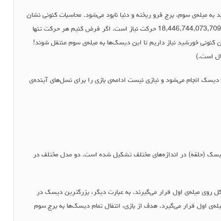
ال 64 دیسک طلایی این معبد به میله‌ی سوم، برج فرو ریخته و دنیا نابود می‌شود. محاسبات کنونی نشان
می‌دهد برای انتقال این 64 دیسک حداقل به 18,446,744,073,709,551,615 حرکت نیاز است. اگر فرض کنیم هر حرکت تنها
ول بیانجامد به زمانی معادل با 127 برابر سن کنونی خورشید نیاز داریم تا این دیسک‌ها به میله‌ی سوم منتقل شوند!
ی دیسک انجام می‌شود و نیازی نیست ادامه‌ی بازی را برای نسل‌های آینده‌ی
 دیسک (حلقه) در اندازه‌های مختلف تشکیل شده است. دو مدل مختلف در
 روی میله‌ی اول قرار می‌گیرند. به عبارت دیگر، بزرگترین دیسک در
ه‌ی اول قرار می‌گیرد. هدف از بازی، انتقال تمام دیسک‌ها به برج سوم