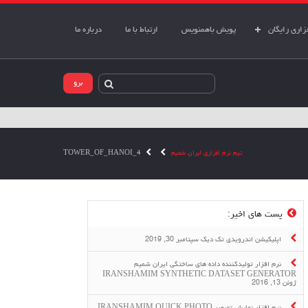
اری رایگان
پویش باهمنویس
ارتباط با ما
درباره ما
تیم نرم افزاری ایران شمیم
TOWER_OF_HANOI_4
پست های اخیر:
اپلیکیشن اندرویدی تک دیک
سپتامبر 30, 2019
نرم افزار تولیدکننده داده های ساختگی ایران شمیم
IRANSHAMIM SYNTHETIC DATASET GENERATOR
ژوئن 13, 2016