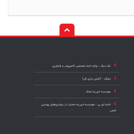
تک دیک - واژه نامه تخصصی کامپیوتر و فناوری
دولک - آنلاین بازی کن!
موسسه خیریه محک
خانه ای بی - موسسه خیریه حمایت از بیماری‌های پوستی
خاص